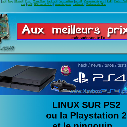
s
|
wii
|
Blog
|
Portail
|
Xbox
|
Xbox One
|
hack wii
|
Jeux vidéos
|
modif
|
Consoles de jeux
|
PsP
|
XavboxGirl
Ps2
|
ps3
|
DS Lite et NDS
|
Pose de puce
|
Jailbreak
|
Cadeaux de Noel
LINUX SUR PS2
ou la Playstation 2
et le pingouin...