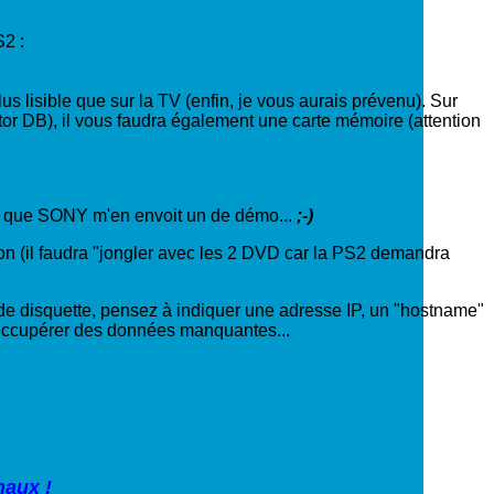
S2 :
us lisible que sur la TV (enfin, je vous aurais prévenu). Sur
tor DB), il vous faudra également une carte mémoire (attention
ur que SONY m'en envoit un de démo...
;-)
tion (il faudra "jongler avec les 2 DVD car la PS2 demandra
 de disquette, pensez à indiquer une adresse IP, un "hostname"
 réccupérer des données manquantes...
naux !