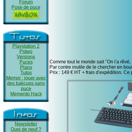
Forum
Pose de puce
Playstation 2
Pstwo
Versions
Comme tout le monde sait "On l'a rêvé, Son
Puces
Par contre inutile de le chercher en bout
Plans
Prix : 149 € HT + frais d'expédition. Ce 
Tutos
Memor : jouer avec
des bakcups sans
puce
Memento Hack
Newsletter
Quoi de neuf ?