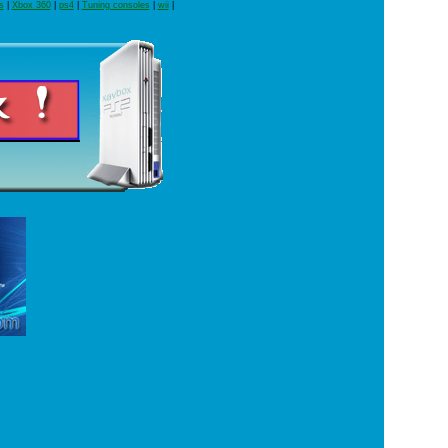
s
|
Xbox 360
|
ps4
|
Tuning consoles
|
wii
|