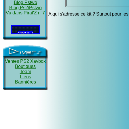
Blog Pstwo
Blog Ps2/Pstwo
Vu dans Pirat'Z n°7
A qui s'adresse ce kit ? Surtout pour 
Ventes PS2 Xavbox
Boutiques
Team
Liens
Bannières