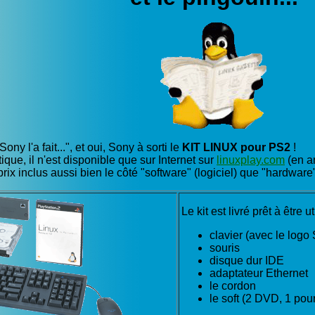
y l'a fait...", et oui, Sony à sorti le
KIT LINUX pour PS2
!
ique, il n'est disponible que sur Internet sur
linuxplay.com
(en a
prix inclus aussi bien le côté "software" (logiciel) que "hardware"
Le kit est livré prêt à être ut
clavier (avec le log
souris
disque dur IDE
adaptateur Ethernet
le cordon
le soft (2 DVD, 1 pou