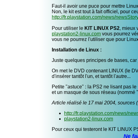
Faut-il avoir une puce pour mettre Lin
Non, le kit est tout à fait officiel, pour
http://fr.playstation.com/news/newsS
Pour utiliser le
KIT LINUX PS2
, mieux 
playstation2-linux.com
vous pourrez véri
vous ne pourrez l'utiliser que pour Linu
Installation de Linux :
Juste quelques principes de bases, car 
On met le DVD contenant LINUX (le DVD n°
d'insérer tantôt l'un, et tantôt l'autre...
Petite "astuce" : la PS2 ne lisant pas 
et un masque de sous réseau (nommé "ne
Article réalisé le 17 mai 2004, sources (
http://fr.playstation.com/news/
playstation2-linux.com
Pour ceux qui testeront le KIT LINUX PS
Ne fa