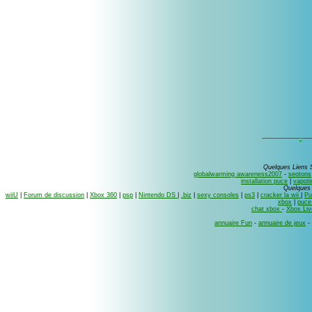
------------------
-
-----
Quelques Liens 
globalwarming awareness2007
-
seotons
installation puce
|
vapot
Quelques 
wiiU
|
Forum de discussion
|
Xbox 360
|
psp
|
Nintendo DS
|
.biz
|
sexy consoles
|
ps3
|
cracker la wii
|
Pu
xbox
|
puce
chat xbox
-
Xbox Liv
annuaire Fun
-
annuaire de jeux
-