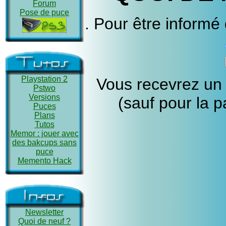
Forum
Pose de puce
. Pour être informé 
Playstation 2
Vous recevrez un 
Pstwo
Versions
(sauf pour la p
Puces
Plans
Tutos
Memor : jouer avec
des bakcups sans
puce
Memento Hack
Newsletter
Quoi de neuf ?