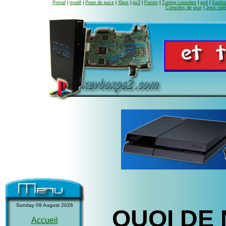
Portail
|
modif
|
Pose de puce
|
Xbox
|
ps3
|
Forum
|
Tuning consoles
|
ps4
|
Xavbox
Consoles de jeux
|
Jeux vid
Sunday 09 August 2026
QUOI DE 
Accueil