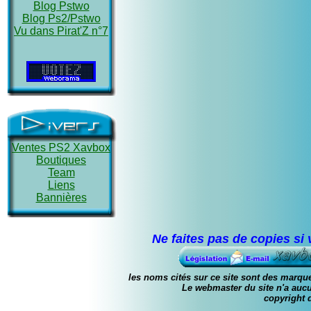
Blog Pstwo
Blog Ps2/Pstwo
Vu dans Pirat'Z n°7
Ventes PS2 Xavbox
Boutiques
Team
Liens
Bannières
Ne faites pas de copies si
les noms cités sur ce site sont des marque
Le webmaster du site n'a a
copyright 