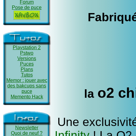
Forum
Pose de puce
Fabriqu
Playstation 2
Pstwo
Versions
Puces
Plans
Tutos
Memor : jouer avec
des bakcups sans
o2 ch
la
puce
Memento Hack
Une exclusivit
Newsletter
Infinity
! La O2
Quoi de neuf ?