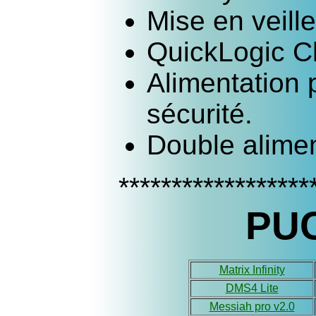
Mise en veill
QuickLogic C
Alimentation 
sécurité.
Double alimen
******************
PUC
Matrix Infinity
DMS4 Lite
Messiah pro v2.0