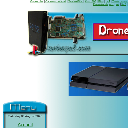
Gamecube
|
Cadeaux de Noel
|
XavboxGirls
|
Xbox 360
|
Blog
|
ps4
|
Tuning conso
Consoles de jeux
|
wii
|
Ps2
Saturday 08 August 2026
Accueil