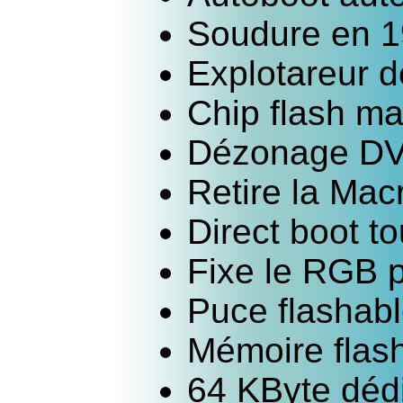
Soudure en 19
Explotareur 
Chip flash m
Dézonage D
Retire la Mac
Direct boot to
Fixe le RGB p
Puce flashab
Mémoire flas
64 KByte dédi