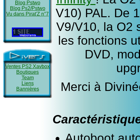
Blog Pstwo
Blog Ps2/Pstwo
V10) PAL. De 19
Vu dans Pirat'Z n°7
V9/V10, la O2 s
les fonctions 
DVD, mode
upgr
Ventes PS2 Xavbox
Boutiques
Team
Merci à Diviné
Liens
Bannières
Caractéristiqu
Autoboot auto