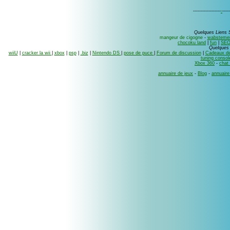
------------------
-
-----
Quelques Liens 
mangeur de cigogne
-
wabsteme
chocoku land
|
fun
|
SEO
Quelques 
wiiU
|
cracker la wii
|
xbox
|
psp
|
.biz
|
Nintendo DS
|
pose de puce
|
Forum de discussion
|
Cadeaux de
tuning consol
Xbox 360
-
chat
annuaire de jeux
-
Blog
-
annuaire 