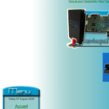
Pose de puce
|
XavboxGirls
|
Xbox
|
hac
Friday 07 August 2026
Accueil