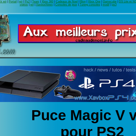
k wii
|
Portail
|
wii
|
Ps2
|
Team
|
Xbox 360
|
Cadeaux de Noel
|
Blog
|
Xbox One
|
Gamecube
|
DS Lite et N
vidéos
|
wii
|
XavboxNews
|
Consoles de jeux
|
Tuning consoles
|
modif
|
ps3
Puce Magic V 
pour PS2