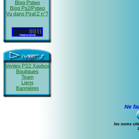
Blog Pstwo
Blog Ps2/Pstwo
Vu dans Pirat'Z n°7
Ventes PS2 Xavbox
Boutiques
Team
Liens
Bannières
Ne fa
les noms cité