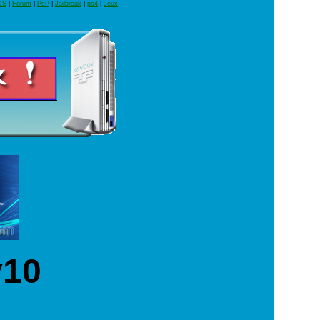
DS
|
Forum
|
PsP
|
Jailbreak
|
ps4
|
Jeux
v10