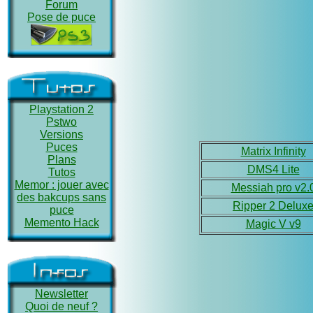
Forum
Pose de puce
Playstation 2
Pstwo
Versions
Puces
Matrix Infinity
Plans
DMS4 Lite
Tutos
Memor : jouer avec
Messiah pro v2.
des bakcups sans
Ripper 2 Delux
puce
Memento Hack
Magic V v9
Newsletter
Quoi de neuf ?