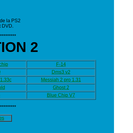
 de la PS2
et DVD.
*********
ION 2
chip
F-14
9
Dms3 v2
 1.33c
Messiah 2 pro 1.31
old
Ghost 2
p
Blue Chip V7
*********
es